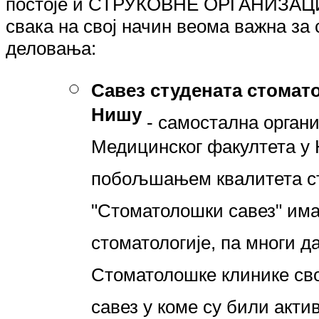
постоје и СТРУКОВНЕ ОРГАНИЗАЦИЈЕ
свака на свој начин веома важна за
деловања:
Савез студената стомат
Нишу
- самостална органи
Медицинског факултета у 
побољшањем квалитета ст
"Стоматолошки савез" има
стоматологије, па многи 
Стоматолошке клинике сво
савез у коме су били актив