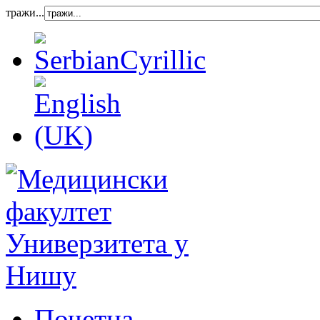
тражи...
Почетна