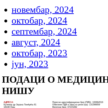
новембар, 2024
октобар, 2024
септембар, 2024
август, 2024
октобар, 2023
јун, 2023
ПОДАЦИ О МЕДИЦИН
НИШУ
AДРЕСА:
Порески идентификациони број (ПИБ): 100664516
Булевар др Зорана Ђинђића 81
Обвезник ПДВ-а (број из регистра): 131586859
18108 Ниш
Матични број: 07215282