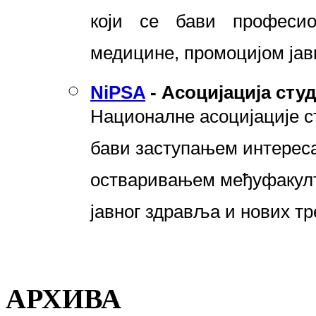
који се бави професи
медицине, промоцијом јав
NiPSA
-
Асоцијација сту
Националне асоцијације с
бави заступањем интереса
остваривањем међуфакулт
јавног здравља и нових тр
АРХИВА