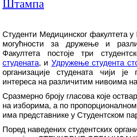
Студенти Медицинског факултета у Н
могућности за дружење и разли
Факултета постоје три студентс
студената
, и
Удружење студента ст
организације студената чији је
интереса на различитим нивоима нас
Сразмерно броју гласова које оства
на изборима, а по пропорционалном 
има представнике у Студентском па
Поред наведених студентских орган