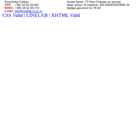
Република Србија
Назив банке: УT-Ниш (Управа за трезор)
ТЕЛ
:
+381-18-4
2
-
26
-
644
Жиро рачун за клијенте:
840-0000032816845-34
ФАКС:
+381-18-42-38-770
Шифра делатности: 85.42
e-mail:
info@medfak.ni.ac.rs
CSS Valid |
LINELAB |
XHTML Valid