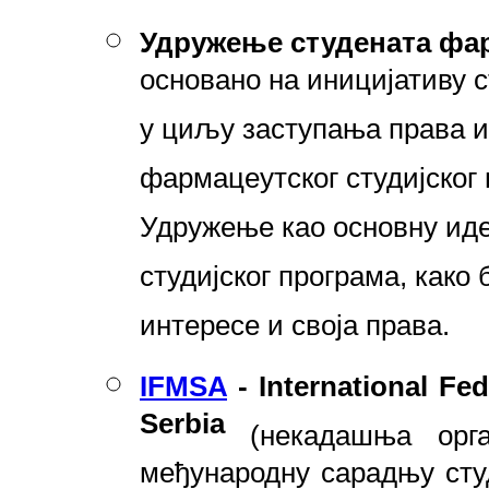
Удружење студената фа
основано на иницијативу 
у циљу заступања права 
фармацеутског студијског 
Удружење као основну иде
студијског програма, како
интересе и своја права.
IFMSA
- International Fed
Serbia
(некадашња орга
међународну сарадњу сту