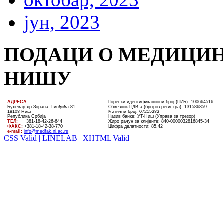
јун, 2023
ПОДАЦИ О МЕДИЦИН
НИШУ
AДРЕСА:
Порески идентификациони број (ПИБ): 100664516
Булевар др Зорана Ђинђића 81
Обвезник ПДВ-а (број из регистра): 131586859
18108 Ниш
Матични број: 07215282
Република Србија
Назив банке: УT-Ниш (Управа за трезор)
ТЕЛ
:
+381-18-4
2
-
26
-
644
Жиро рачун за клијенте:
840-0000032816845-34
ФАКС:
+381-18-42-38-770
Шифра делатности: 85.42
e-mail:
info@medfak.ni.ac.rs
CSS Valid |
LINELAB |
XHTML Valid