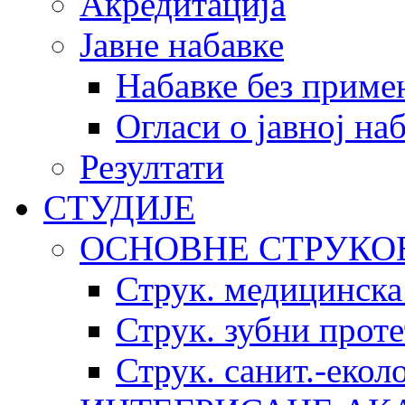
Акредитација
Јавне набавке
Набавке без приме
Огласи о јавној на
Резултати
СТУДИЈЕ
ОСНОВНЕ СТРУКО
Струк. медицинска
Струк. зубни прот
Струк. санит.-еко