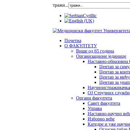
тражи...
Почетна
О ФАКУЛТЕТУ
Више од 65 година
Организационе јединице
Наставно-образовна 
Центар за сим
Центар за конт
Центар за међ
Центар за унап
Научноистраживачка
OJ Стручних служби
Органи факултета
Савет факултета
Управа
Наставно-научно већ
Изборно веће
Катедре и уже научн
Огласне табле 