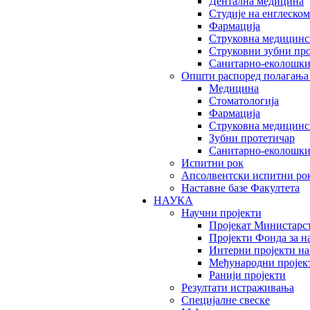
Дентална медицина
Студије на енглеском
Фармација
Струковна медицинск
Струковни зубни пр
Санитарно-еколошк
Општи распоред полагања
Медицина
Стоматологија
Фармација
Струковна медицинск
Зубни протетичар
Санитарно-еколошк
Испитни рок
Апсолвентски испитни ро
Наставне базе Факултета
НАУКА
Научни пројекти
Пројекат Министарс
Пројекти Фонда за н
Интерни пројекти на
Међународни пројек
Ранији пројекти
Резултати истраживања
Специјалне свеске