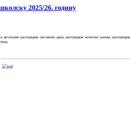
школску 2025/26. годину
 са детаљним распоредом наставних дана, распоредом испитних рокова, распоредом
 Нишу.