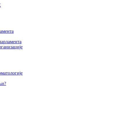
Е
амента
парламента
рганизације
оматологије
љи?