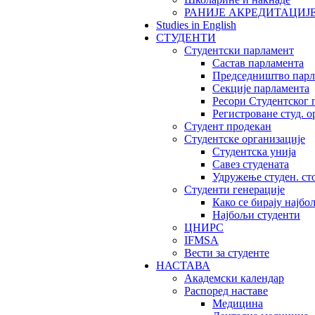
РАНИЈЕ АКРЕДИТАЦИЈ
Studies in English
СТУДЕНТИ
Студентски парламент
Састав парламента
Председништво парл
Секције парламента
Ресори Студентског 
Регистроване студ. о
Студент продекан
Студентске организације
Студентска унија
Савез студената
Удружење студен. ст
Студенти генерације
Како се бирају најбо
Најбољи студенти
ЦНИРС
IFMSA
Вести за студенте
НАСТАВА
Академски календар
Распоред наставе
Медицина