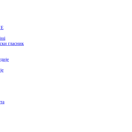
NE
ssi
ски гласник
удије
је
та