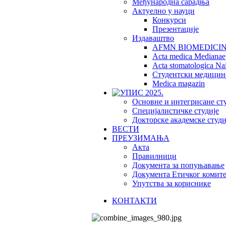
Међународна сарадња
Актуелно у науци
Конкурси
Презентације
Издаваштво
AFMN BIOMEDICI
Acta medica Medianae
Acta stomatologica Nai
Студентски медицин
Medica magazin
Основне и интегрисане ст
Специјалистичке студије
Докторске академске студи
ВЕСТИ
ПРЕУЗИМАЊА
Акта
Правилници
Документа за попуњавање
Документа Етичког комите
Упутства за кориснике
КОНТАКТИ