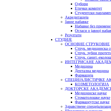
Одбори
Етички комитет
Студентски парламе
Акредитација
Јавне набавке
Набавке без примене
Огласи о јавној наба
Резултати
СТУДИЈЕ
ОСНОВНЕ СТРУКОВНЕ
Струк. медицинска с
Струк. зубни протет
Струк. санит.-екол
ИНТЕГРИСАНЕ АКАДЕ
Медицина
Дентална медицина
Фармација
СПЕЦИЈАЛИСТИЧКЕ А
КОЗМЕТОЛОГИЈА
ДОКТОРСКЕ АКАДЕМС
Медицинске науке
Стоматолошке науке
Фармацеутске науке
Здравствене специјализаци
Школарине и накнаде