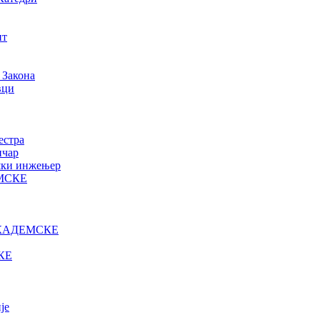
нт
 Закона
вци
естра
ичар
ошки инжењер
МСКЕ
КАДЕМСКЕ
КЕ
је