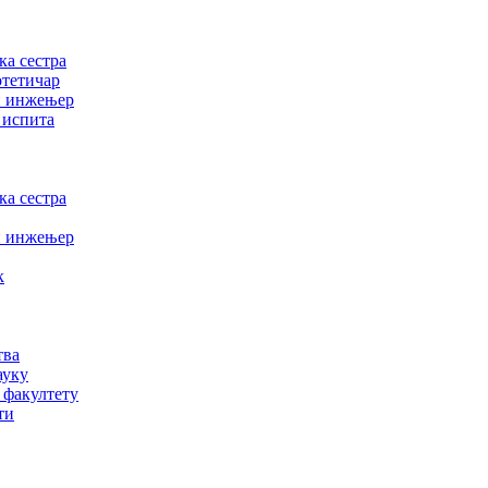
а сестра
отетичар
и инжењер
 испита
а сестра
и инжењер
к
тва
ауку
 факултету
ти