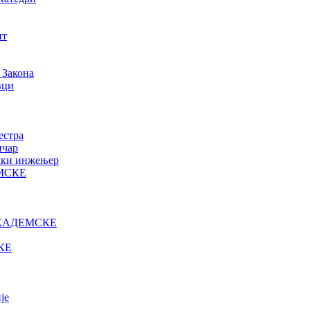
нт
 Закона
вци
естра
ичар
ошки инжењер
МСКЕ
КАДЕМСКЕ
КЕ
је