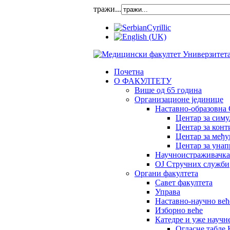
тражи...
Почетна
О ФАКУЛТЕТУ
Више од 65 година
Организационе јединице
Наставно-образовна 
Центар за сим
Центар за конт
Центар за међ
Центар за унап
Научноистраживачка
OJ Стручних служби
Органи факултета
Савет факултета
Управа
Наставно-научно већ
Изборно веће
Катедре и уже научн
Огласне табле 