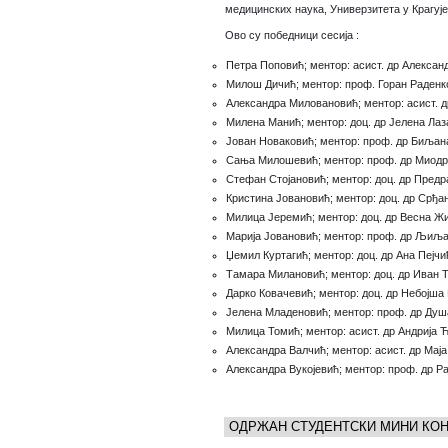
медицинских наука, Универзитета у Крагуј
Ово су победници сесија :
Петра Поповић; ментор: асист. др Алексан
Милош Дичић; ментор: проф. Горан Раденк
Александра Миловановић; ментор: асист. 
Милена Манић; ментор: доц. др Јелена Ла
Јован Новаковић; ментор: проф. др Биљан
Сања Милошевић; ментор: проф. др Миодр
Стефан Стојановић; ментор: доц. др Предр
Кристина Јовановић; ментор: доц. др Ср
Милица Јеремић; ментор: доц. др Весна Ж
Марија Јовановић; ментор: проф. др Љиљ
Џемил Куртагић; ментор: доц. др Ана Пејчи
Тамара Милановић; ментор: доц. др Иван Т
Дарко Ковачевић; ментор: доц. др Небојша
Јелена Младеновић; ментор: проф. др Ду
Милица Томић; ментор: асист. др Андрија 
Александра Валчић; ментор: асист. др Мај
Александра Вукојевић; ментор: проф. др Р
ОДРЖАН СТУДЕНТСКИ МИНИ КО