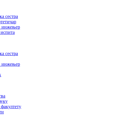
а сестра
отетичар
и инжењер
 испита
а сестра
и инжењер
к
тва
ауку
 факултету
ти