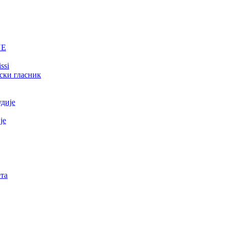
NE
ssi
ски гласник
удије
је
та