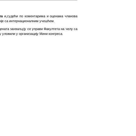
ата
и
,
судећи по коментарима и оценама чланова
бије са интернационалним учешћем.
дената захваљују се управи
Ф
акултета на челу са
 уложили у организацију Мини конгреса.