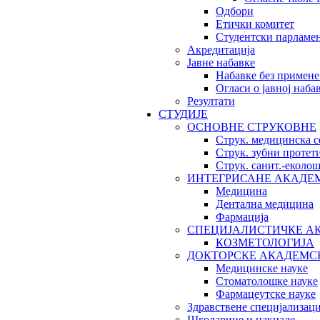
Одбори
Етички комитет
Студентски парламе
Акредитација
Јавне набавке
Набавке без примене
Огласи о јавној наба
Резултати
СТУДИЈЕ
ОСНОВНЕ СТРУКОВНЕ
Струк. медицинска с
Струк. зубни протет
Струк. санит.-екол
ИНТЕГРИСАНЕ АКАДЕ
Медицина
Дентална медицина
Фармација
СПЕЦИЈАЛИСТИЧКЕ А
КОЗМЕТОЛОГИЈА
ДОКТОРСКЕ АКАДЕМС
Медицинске науке
Стоматолошке науке
Фармацеутске науке
Здравствене специјализаци
Школарине и накнаде