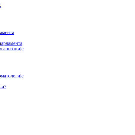
Е
амента
парламента
рганизације
оматологије
љи?