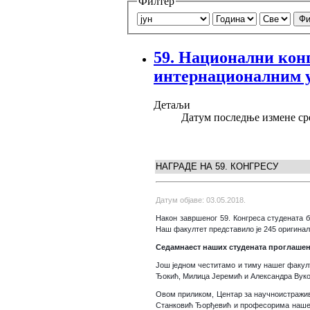
Филтер
Фи
59. Нaциoнaлни кoнг
интернационалним 
Детаљи
Датум последње измене сре
НАГРАДЕ НА 59. КОНГРЕСУ
Датум објаве: 03.05.2018.
Након завршеног 59. Конгреса студената 
Наш факултет представило је 245 оригинал
Седамнаест наших студената проглашено
Још једном честитамо и тиму нашег факул
Ђокић, Милица Јеремић и Александра Вуко
Овом приликом, Центар за научноистражи
Станковић Ђорђевић и професорима наше