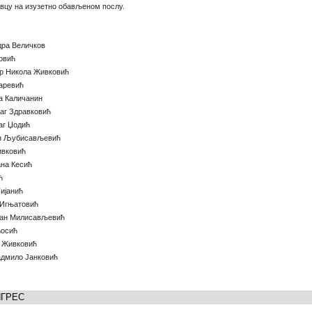
евцу на изузетно обављеном послу.
дра Величков
овић
др Никола Живковић
заревић
а Каличанин
аг Здравковић
аг Џодић
ђан Љубисављевић
ивковић
ана Кесић
ћ
ијанић
 Игњатовић
шан Милисављеви
ћ
Ћосић
а Живковић
адмило Јанковић
НГРЕС