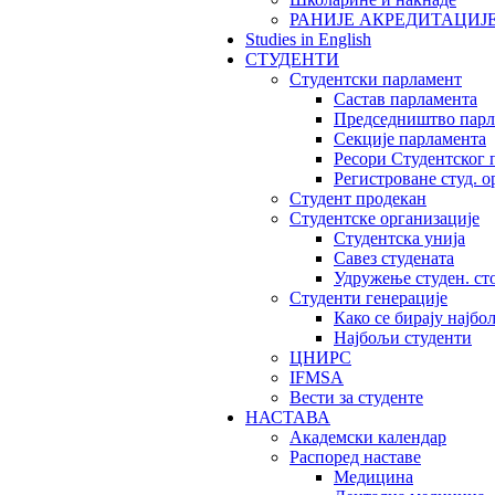
РАНИЈЕ АКРЕДИТАЦИЈ
Studies in English
СТУДЕНТИ
Студентски парламент
Састав парламента
Председништво парл
Секције парламента
Ресори Студентског 
Регистроване студ. о
Студент продекан
Студентске организације
Студентска унија
Савез студената
Удружење студен. ст
Студенти генерације
Како се бирају најбо
Најбољи студенти
ЦНИРС
IFMSA
Вести за студенте
НАСТАВА
Академски календар
Распоред наставе
Медицина