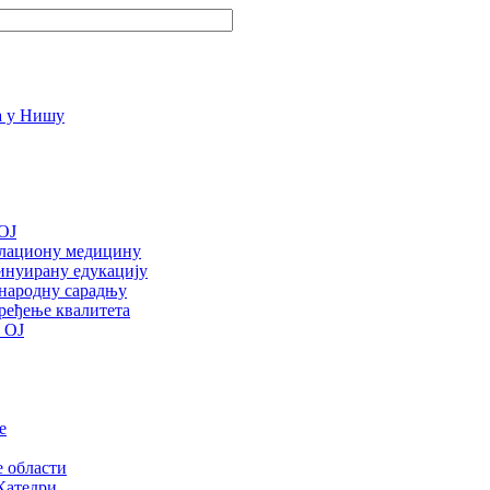
OJ
улациону медицину
инуирану едукацију
ународну сарадњу
ређење квалитета
 ОЈ
е
е области
Катедри