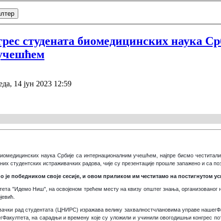
лтер
рeс студената биомедицинских наука Ср
учешћем
да, 14 јун 2023 12:59
биомедицинских наука Србије са интернационалним учешћем, најпре бисмо честитал
них студентских истраживачких радова, чије су презентације прошле запажено и са по
 је победником своје сесије, и овом приликом им честитамо на постигнутом ус
тета "Идемо Ниш", на освојеном трећем месту на квизу општег знања, организованог 
јевић.
вачки рад студентата (ЦНИРС) изражава велику захвалност
члановима управе нашег
Ф
г
Ф
акултета, на сарадњи и времену које су уложили и учинили овогодишњи конгрес пот