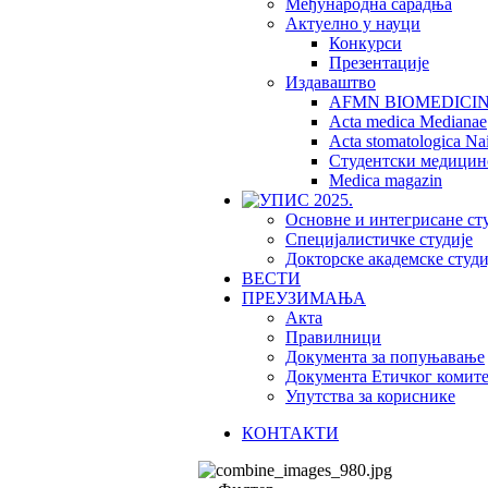
Међународна сарадња
Актуелно у науци
Конкурси
Презентације
Издаваштво
AFMN BIOMEDICI
Acta medica Medianae
Acta stomatologica Nai
Студентски медицин
Medica magazin
Основне и интегрисане ст
Специјалистичке студије
Докторске академске студи
ВЕСТИ
ПРЕУЗИМАЊА
Акта
Правилници
Документа за попуњавање
Документа Етичког комите
Упутства за кориснике
КОНТАКТИ