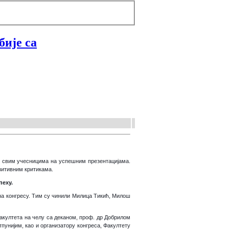
бије са
и свим учесницима на успешним презентацијама.
зитивним критикама.
пеху.
на конгресу. Тим су чинили Милица Тикић, Милош
акултета на челу са деканом, проф. др Добрилом
пунијим, као и организатору конгреса, Факултету