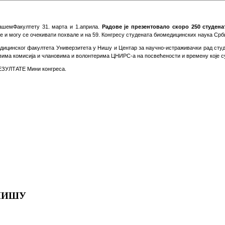
ашем
Ф
акултету 31. марта и 1.
а
прила.
Радове је презентовало скоро 250 студен
не и могу
се
очекивати похвале и на 59. Конгресу студената биомедицинских наука Ср
ицинског факултета Универзитета у Нишу и Центар за научно-истраживачки рад сту
има комисија и члановима и волонтерима ЦНИРС-а на посвећености и времену које су
РЕЗУЛТАТЕ Мини конгреса.
НИШУ