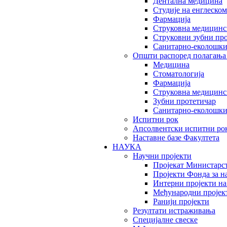
Дентална медицина
Студије на енглеском
Фармација
Струковна медицинск
Струковни зубни пр
Санитарно-еколошк
Општи распоред полагања
Медицина
Стоматологија
Фармација
Струковна медицинск
Зубни протетичар
Санитарно-еколошк
Испитни рок
Апсолвентски испитни ро
Наставне базе Факултета
НАУКА
Научни пројекти
Пројекат Министарс
Пројекти Фонда за н
Интерни пројекти на
Међународни пројек
Ранији пројекти
Резултати истраживања
Специјалне свеске