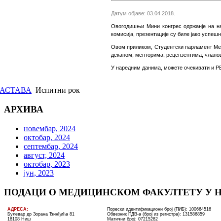
Датум објаве: 03.04.2018.
Oвогодишњи Мини конгрес одржан
је н
а н
комисија, презентације су биле јако успеш
Овом приликом, Студентски парламент Мед
деканом, менторима, рецензентима, чланов
У наредним данима, можете очекивати и 
АСТАВА
Испитни рок
АРХИВА
новембар, 2024
октобар, 2024
септембар, 2024
август, 2024
октобар, 2023
јун, 2023
ПОДАЦИ О МЕДИЦИНСКОМ ФАКУЛТЕТУ У 
AДРЕСА:
Порески идентификациони број (ПИБ): 100664516
Булевар др Зорана Ђинђића 81
Обвезник ПДВ-а (број из регистра): 131586859
18108 Ниш
Матични број: 07215282